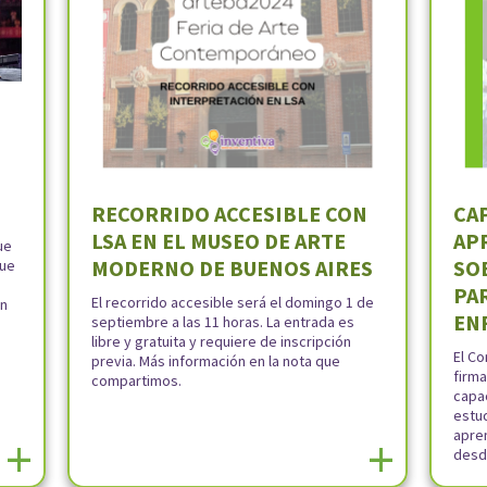
RECORRIDO ACCESIBLE CON
CA
LSA EN EL MUSEO DE ARTE
AP
ue
MODERNO DE BUENOS AIRES
SO
que
PA
El recorrido accesible será el domingo 1 de
en
EN
septiembre a las 11 horas. La entrada es
libre y gratuita y requiere de inscripción
El Co
previa. Más información en la nota que
firma
compartimos.
capac
estu
apren
+
+
desde