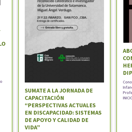
L
LO
AB
CO
HE
DI
io
Cono
Infan
SUMATE A LA JORNADA DE
Prof
CAPACITACIÓN
INICI
“PERSPECTIVAS ACTUALES
EN DISCAPACIDAD: SISTEMAS
DE APOYO Y CALIDAD DE
VIDA”