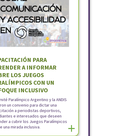
PACITACIÓN PARA
RENDER A INFORMAR
BRE LOS JUEGOS
RALÍMPICOS CON UN
FOQUE INCLUSIVO
mité Paralímpico Argentino y la ANDIS
ron un convenio para dictar una
itación a periodistas deportivos,
diantes e interesados que deseen
der a cubrir los Juegos Paralímpicos
+
 una mirada inclusiva.