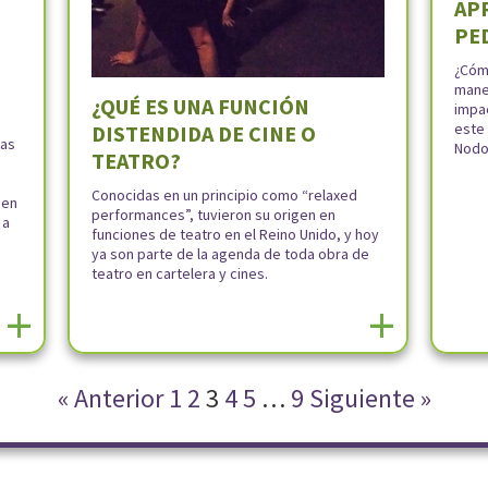
AP
PE
¿Cóm
maner
¿QUÉ ES UNA FUNCIÓN
impac
este
DISTENDIDA DE CINE O
ias
Nodok
TEATRO?
Conocidas en un principio como “relaxed
 en
performances”, tuvieron su origen en
 a
funciones de teatro en el Reino Unido, y hoy
ya son parte de la agenda de toda obra de
teatro en cartelera y cines.
+
+
« Anterior
1
2
3
4
5
…
9
Siguiente »