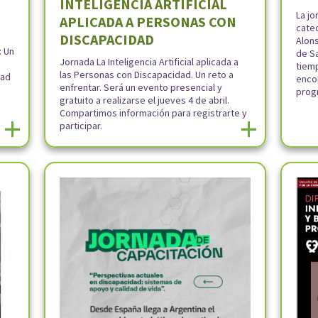
INTELIGENCIA ARTIFICIAL
La jo
APLICADA A PERSONAS CON
cate
DISCAPACIDAD
Alons
: Un
de S
Jornada La Inteligencia Artificial aplicada a
tiemp
las Personas con Discapacidad. Un reto a
dad
encon
enfrentar. Será un evento presencial y
prog
gratuito a realizarse el jueves 4 de abril.
Compartimos información para registrarte y
+
+
participar.