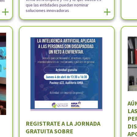
 en
que las entidades puedan nominar
+
+
soluciones innovadoras
AÚ
LA
PE
REGISTRATE A LA JORNADA
DI
GRATUITA SOBRE
APO