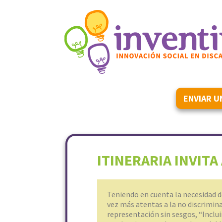
ENVIAR U
ITINERARIA INVITA
Teniendo en cuenta la necesidad d
vez más atentas a la no discriminac
representación sin sesgos, “Inclui