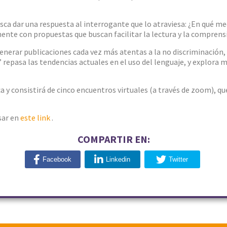
usca dar una respuesta al interrogante que lo atraviesa: ¿En qué m
nte con propuestas que buscan facilitar la lectura y la comprens
nerar publicaciones cada vez más atentas a la no discriminación, l
e” repasa las tendencias actuales en el uso del lenguaje, y explora
ca y consistirá de cinco encuentros virtuales (a través de zoom), q
sar en
este link
.
COMPARTIR EN:
Facebook
Linkedin
Twitter