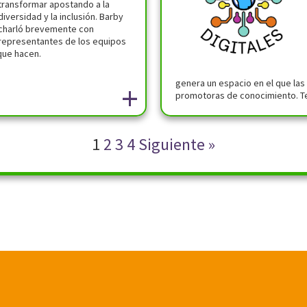
transformar apostando a la
diversidad y la inclusión. Barby
charló brevemente con
representantes de los equipos
que hacen.
genera un espacio en el que la
+
promotoras de conocimiento. Te
1
2
3
4
Siguiente »