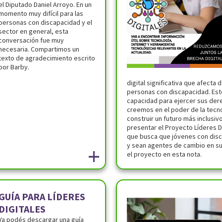
el Diputado Daniel Arroyo. En un
momento muy difícil para las
personas con discapacidad y el
sector en general, esta
conversación fue muy
necesaria. Compartimos un
texto de agradecimiento escrito
por Barby.
digital significativa que afect
personas con discapacidad. Esto
capacidad para ejercer sus dere
creemos en el poder de la tecno
construir un futuro más inclusiv
presentar el Proyecto Líderes Di
que busca que jóvenes con dis
y sean agentes de cambio en s
+
el proyecto en esta nota.
GUÍA PARA LÍDERES
DIGITALES
Ya podés descargar una guía