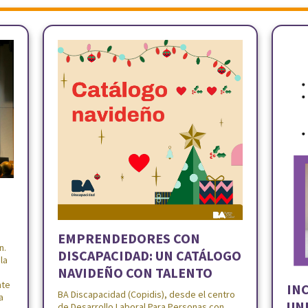
EMPRENDEDORES CON
n.
DISCAPACIDAD: UN CATÁLOGO
la
NAVIDEÑO CON TALENTO
nte
INC
BA Discapacidad (Copidis), desde el centro
a
UN
de Desarrollo Laboral Para Personas con