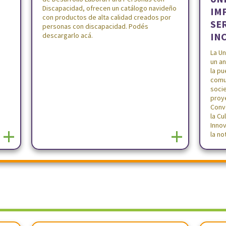
Discapacidad, ofrecen un catálogo navideño
IMP
con productos de alta calidad creados por
SER
personas con discapacidad. Podés
IN
descargarlo acá.
La U
un an
la p
comu
socie
proye
Conv
la Cu
Inno
+
+
la no