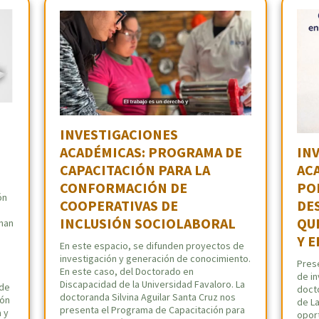
INVESTIGACIONES
O
IN
ACADÉMICAS: PROGRAMA DE
AC
CAPACITACIÓN PARA LA
PO
CONFORMACIÓN DE
ón
DE
COOPERATIVAS DE
QU
INCLUSIÓN SOCIOLABORAL
onan
Y E
En este espacio, se difunden proyectos de
investigación y generación de conocimiento.
Pres
En este caso, del Doctorado en
de in
Discapacidad de la Universidad Favaloro. La
 de
doct
doctoranda Silvina Aguilar Santa Cruz nos
ión
de La
presenta el Programa de Capacitación para
 y
opor