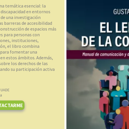
na temática esencial: la
a discapacidad en entornos
 de una investigación
as barreras de accesibilidad
construcción de espacios más
les para personas con
iones, instituciones,
ión, el libro combina
s para fomentar una
 en estos ámbitos. Además,
 sobre los derechos de las
ando su participación activa
y UADE
na
TACTARME