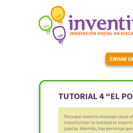
ENVIAR U
TUTORIAL 4 “EL P
Para que nuestro mensaje cause ef
transformar la realidad es impor
pautas. Además, hay personas que