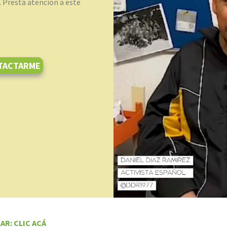
. Prestá atención a este
TACTARME
AR: CLIC ACÁ