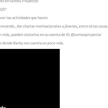
cen en Somos Proyectar.
025?
cer las actividades que hacen.
eciendo , dar charlas motivacionales a jóvenes, entre otras cosas
r más, pueden visitarlos en su cuenta de IG: @somosproyectar
o donde Barby nos cuenta un poco más.