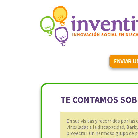
ENVIAR U
TE CONTAMOS SOBR
En sus visitas y recorridos por las
vinculadas a la discapacidad, Barb
proyectar. Un hermoso grupo de 