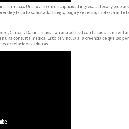
una farmacia. Una joven con discapacidad ingresa al local y pide an
ende y le da lo solicitado. Luego, paga y se retira, molesta ante l
dro, Carlos y Daiana muestran una actitud con la que se enfrentan
 en una consulta médica. Esto se vincula a la creencia de que las p
blecer relaciones adultas.