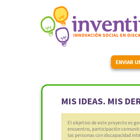
ENVIAR U
MIS IDEAS. MIS D
El objetivo de este proyecto es ge
encuentro, participación comunita
las personas con discapacidad inte