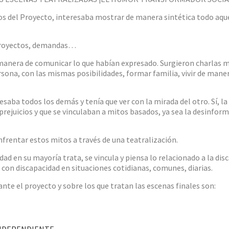
ros del Proyecto, interesaba mostrar de manera sintética todo aqu
 proyectos, demandas…
manera de comunicar lo que habían expresado. Surgieron charlas mu
ersona, con las mismas posibilidades, formar familia, vivir de man
saba todos los demás y tenía que ver con la mirada del otro. Sí, l
rejuicios y que se vinculaban a mitos basados, ya sea la desinform
frentar estos mitos a través de una teatralización.
ad en su mayoría trata, se vincula y piensa lo relacionado a la di
 con discapacidad en situaciones cotidianas, comunes, diarias.
ante el proyecto y sobre los que tratan las escenas finales son:
INDEPENDIENTE