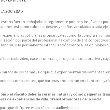
 LA SOCIEDAD
da escena fueron trabajadas íntegramente por los y las jóvenes p
ciones. Así como sobre los deseos y sueños vinculados a cada eje.
ún experiencias cotidianas propias, tales como: la compra en un su
bilización por parte del profesional, la compra de anticonceptivos 
laboral, o la permanente infantilización frente a las opiniones q
afía de cada video, nace de un trabajo conjunto, colaborativo y cuyo
a mirada de los demás ¿Porque qué experimentan diariamente frent
la sociedad cómo sienten, qué barreras encuentran en el entorno y c
 cómo el vínculo debería ser más natural y cómo pequeñas tr
s de experiencias de vida. Transformadoras de lo social.
para que disfruten estas cápsulas audiovisuales.