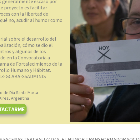
es generalmente escaso por
e proyecto es facilitar
oces con la libertad de
r qué no, acudir al humor como
ial sobre el desarrollo del
alización, cómo se dio el
ntros y algunos de los
ado en la Convocatoria a
rama de Fortalecimiento de la
rrollo Humano y Hábitat.
013-GCABA-SSADMINIS
o de Día Santa Marta
ires, Argentina
TACTARME
TAS ESCENAS TEATRALIZADAS ¡EL HUMOR TRANSFORMADOR SOCIA