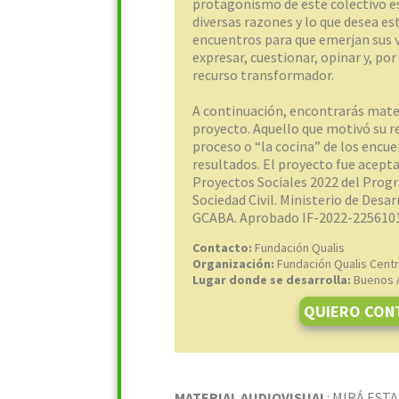
protagonismo de este colectivo 
diversas razones y lo que desea est
encuentros para que emerjan sus v
expresar, cuestionar, opinar y, po
recurso transformador.
A continuación, encontrarás mater
proyecto. Aquello que motivó su re
proceso o “la cocina” de los encue
resultados. El proyecto fue acept
Proyectos Sociales 2022 del Prog
Sociedad Civil. Ministerio de Desa
GCABA. Aprobado IF-2022-22561
Contacto:
Fundación Qualis
Organización:
Fundación Qualis Centr
Lugar donde se desarrolla:
Buenos A
QUIERO CON
MATERIAL AUDIOVISUAL
: MIRÁ ES