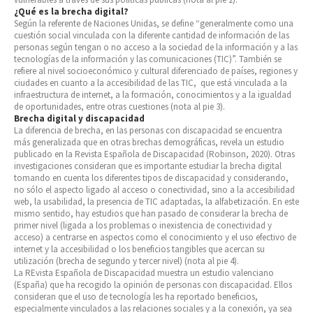
¿Qué es la brecha digital?
Según la referente de Naciones Unidas, se define “generalmente como una
cuestión social vinculada con la diferente cantidad de información de las
personas según tengan o no acceso a la sociedad de la información y a las
tecnologías de la información y las comunicaciones (TIC)”. También se
refiere al nivel socioeconómico y cultural diferenciado de países, regiones y
ciudades en cuanto a la accesibilidad de las TIC, que está vinculada a la
infraestructura de internet, a la formación, conocimientos y a la igualdad
de oportunidades, entre otras cuestiones (nota al pie 3).
Brecha digital y discapacidad
La diferencia de brecha, en las personas con discapacidad se encuentra
más generalizada que en otras brechas demográficas, revela un estudio
publicado en la Revista Española de Discapacidad (Robinson, 2020). Otras
investigaciones consideran que es importante estudiar la brecha digital
tomando en cuenta los diferentes tipos de discapacidad y considerando,
no sólo el aspecto ligado al acceso o conectividad, sino a la accesibilidad
web, la usabilidad, la presencia de TIC adaptadas, la alfabetización. En este
mismo sentido, hay estudios que han pasado de considerar la brecha de
primer nivel (ligada a los problemas o inexistencia de conectividad y
acceso) a centrarse en aspectos como el conocimiento y el uso efectivo de
internet y la accesibilidad o los beneficios tangibles que acercan su
utilización (brecha de segundo y tercer nivel) (nota al pie 4).
La REvista Española de Discapacidad muestra un estudio valenciano
(España) que ha recogido la opinión de personas con discapacidad. Ellos
consideran que el uso de tecnología les ha reportado beneficios,
especialmente vinculados a las relaciones sociales y a la conexión, ya sea