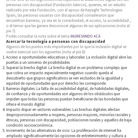
personas con discapacidad (Fundación Adecco), quienes, en un estudio
realizado por esta Fundación, con el apoyo de Keysight Technologies
Spain, las personas usuarias con discapacidad consideraron que
encuentran barreras, ya sea en la conectividad, el acceso, la accesibilidad ,
o el temor que les genera desconocer algunas de sus aplicaciones (nota al
pie 7).
Podés consultar la nota sobre el tema
INGRESANDO ACÁ
Acercar la tecnología a personas con discapacidad
Algunos de los puntos más importantes por lo que la inclusión digital se
vuelve esencial son los siguientes (nota al pie 8):
Acceso a oportunidades educativas y laborales: La inclusión digital abre las
puertas a un universo de posibilidades.
Superar la brecha digital: La brecha digital es un problema complejo que
que cobra un impacto especialmente negativo cuando queda al
descubierto que grupos significativos se ven excluidos de la igualdad y
equidad de oportunidades que por derecho les corresponde.
Barreras digitales: La falta de accesibilidad digital, de habilidades digitales,
de confianza y de oportunidades son algunos de los obstáculos que
impiden que todas las personas puedan beneficiarse de las bondades que
ofrece el mundo digital.
Impacto dispar en sectores vulnerables: Las brechas digitales afectan
desproporcionadamente a mujeres, personas mayores, minorías raciales y
étnicas, personas con discapacidad, poblaciones rurales y aquellos de baja
condición socioeconómica.
Incremento de las alternativas de ocio: La proliferación de internet ha
ampliado significativamente las opciones de entretenimiento y cultura a