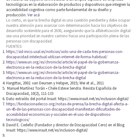
tecnológicas en la elaboración de productos y dispositivos que integren la
accesibilidad cognitiva como parte fundamental de su diseño y
producción.
Ver acá
Lo cierto, es que la brecha digital es una cuestión pendiente y debe ocupar
nuestra atención para avanzar con determinación hacia los objetivos de
desarrollo sostenible para el 2030, asegurando que la alfabetización digital
sea una prioridad en nuestro camino hacia una participación plena de las
personas con discapacidad.
FUENTES:
https://sid-inico.usal.es/noticias/solo-una-de-cada-tres-personas-con-
discapacidad-intelectual-utilizan-internet-de-forma-habitual/
https://www.un.org/es/chronicle/article/el-papel-de-la-gobernanza-
electronica-en-la-reduccion-de-la-brecha-digital
https://www.un.org/es/chronicle/article/el-papel-de-la-gobernanza-
electronica-en-la-reduccion-de-la-brecha-digital
Hargittai, 2002. van Deursen y Helsper, 2015; Wei et al., 2011
Manuel Martínez Torán • Chele Esteve Sendra. Revista Española de
Discapacidad, 10(2), 111-133
Dato extraído del portal Insuit: https://www.insuit.net/es/inclusion-digital/
https://fundacionadecco.org/notas-de-prensa/la-brecha-digital-afecta-a-
un-45-de-las-personas-con-discapacidad-manifiestan-dificultades-de-
accesibilidad-economicas-y-sociales-en-el-uso-de-dispositivos-
tecnologicos/
David E. Cedeño (Fundador y director de Discapacidad Cero) en el Blog
Insuit: https://www.insuit.net/es/inclusion-digital/