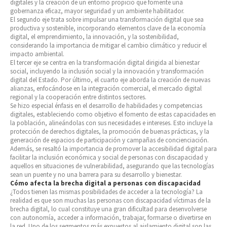
digitales y la creación de un entorno propicio que fomente una
gobernanza eficaz, mayor seguridad y un ambiente habilitador.
El segundo eje trata sobre impulsar una transformación digital que sea
productiva y sostenible, incorporando elementos clave de la economía
digital, el emprendimiento, la innovación, y la sostenibilidad,
considerando la importancia de mitigar el cambio climático y reducir el
impacto ambiental.
El tercer eje se centra en la transformación digital dirigida al bienestar
social, incluyendo la inclusión social y la innovación y transformación
digital del Estado. Por último, el cuarto eje aborda la creación de nuevas
alianzas, enfocándose en la integración comercial, el mercado digital
regional y la cooperación entre distintos sectores.
Se hizo especial énfasis en el desarrollo de habilidades y competencias
digitales, estableciendo como objetivo el fomento de estas capacidades en
la población, alineándolas con sus necesidades e intereses. Esto incluye la
protección de derechos digitales, la promoción de buenas prácticas, y la
generación de espacios de participación y campañas de concienciación.
Además, se resaltó la importancia de promover la accesibilidad digital para
facilitar la inclusión económica y social de personas con discapacidad y
aquellos en situaciones de vulnerabilidad, asegurando que las tecnologías
sean un puente y no una barrera para su desarrollo y bienestar.
Cómo afecta la brecha digital a personas con discapacidad
¿Todos tienen las mismas posibilidades de acceder a la tecnología? La
realidad es que son muchas las personas con discapacidad víctimas de la
brecha digital, lo cual constituye una gran dificultad para desenvolverse
con autonomía, acceder a información, trabajar, formarse o divertirse en
la red. Uno de los segmentos más expuestos al aislamiento digital son las