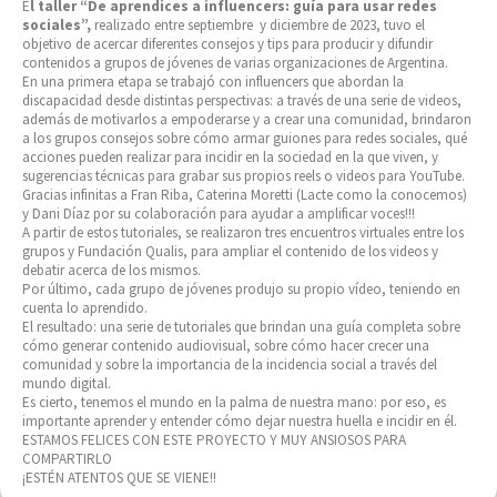
E
l taller “De aprendices a influencers: guía para usar redes
sociales”,
realizado entre septiembre y diciembre de 2023, tuvo el
objetivo de acercar diferentes consejos y tips para producir y difundir
contenidos a grupos de jóvenes de varias organizaciones de Argentina.
En una primera etapa se trabajó con influencers que abordan la
discapacidad desde distintas perspectivas: a través de una serie de videos,
además de motivarlos a empoderarse y a crear una comunidad, brindaron
a los grupos consejos sobre cómo armar guiones para redes sociales, qué
acciones pueden realizar para incidir en la sociedad en la que viven, y
sugerencias técnicas para grabar sus propios reels o videos para YouTube.
Gracias infinitas a Fran Riba, Caterina Moretti (Lacte como la conocemos)
y Dani Díaz por su colaboración para ayudar a amplificar voces!!!
A partir de estos tutoriales, se realizaron tres encuentros virtuales entre los
grupos y Fundación Qualis, para ampliar el contenido de los videos y
debatir acerca de los mismos.
Por último, cada grupo de jóvenes produjo su propio vídeo, teniendo en
cuenta lo aprendido.
El resultado: una serie de tutoriales que brindan una guía completa sobre
cómo generar contenido audiovisual, sobre cómo hacer crecer una
comunidad y sobre la importancia de la incidencia social a través del
mundo digital.
Es cierto, tenemos el mundo en la palma de nuestra mano: por eso, es
importante aprender y entender cómo dejar nuestra huella e incidir en él.
ESTAMOS FELICES CON ESTE PROYECTO Y MUY ANSIOSOS PARA
COMPARTIRLO
¡ESTÉN ATENTOS QUE SE VIENE!!