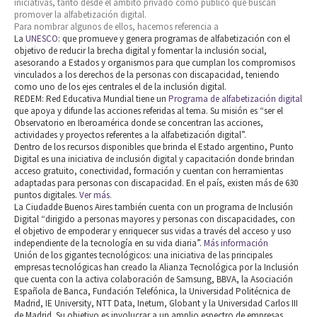
iniciativas, tanto desde el ámbito privado como público que buscan
promover la alfabetización digital.
Para nombrar algunos de ellos, hacemos referencia a
La
UNESCO
: que promueve y genera programas de alfabetización con el
objetivo de reducir la brecha digital y fomentar la inclusión social,
asesorando a Estados y organismos para que cumplan los compromisos
vinculados a los derechos de la personas con discapacidad, teniendo
como uno de los ejes centrales el de la inclusión digital.
REDEM: Red Educativa Mundial tiene un
Programa de alfabetización digital
que apoya y difunde las acciones referidas al tema. Su misión es “ser el
Observatorio en Iberoamérica donde se concentran las acciones,
actividades y proyectos referentes a la alfabetización digital”.
Dentro de los recursos disponibles que brinda el Estado argentino, Punto
Digital es una iniciativa de inclusión digital y capacitación donde brindan
acceso gratuito, conectividad, formación y cuentan con herramientas
adaptadas para personas con discapacidad. En el país, existen más de 630
puntos digitales.
Ver más.
La Ciudadde Buenos Aires también cuenta con un programa de Inclusión
Digital “dirigido a personas mayores y personas con discapacidades, con
el objetivo de empoderar y enriquecer sus vidas a través del acceso y uso
independiente de la tecnología en su vida diaria”.
Más información
Unión de los gigantes tecnológicos: una iniciativa de las principales
empresas tecnológicas han creado la Alianza Tecnológica por la Inclusión
que cuenta con la activa colaboración de Samsung, BBVA, la Asociación
Española de Banca, Fundación Telefónica, la Universidad Politécnica de
Madrid, IE University, NTT Data, Inetum, Globant y la Universidad Carlos III
de Madrid. Su objetivo es involucrar a un amplio espectro de empresas