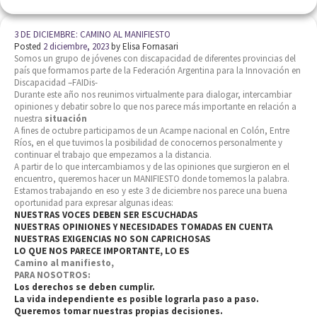
3 DE DICIEMBRE: CAMINO AL MANIFIESTO
Posted
2 diciembre, 2023
by
Elisa Fornasari
Somos un grupo de jóvenes con discapacidad de diferentes provincias del
país que formamos parte de la Federación Argentina para la Innovación en
Discapacidad –FAIDis-
Durante este año nos reunimos virtualmente para dialogar, intercambiar
opiniones y debatir sobre lo que nos parece más importante en relación a
nuestra
situación
A fines de octubre participamos de un Acampe nacional en Colón, Entre
Ríos, en el que tuvimos la posibilidad de conocernos personalmente y
continuar el trabajo que empezamos a la distancia.
A partir de lo que intercambiamos y de las opiniones que surgieron en el
encuentro, queremos hacer un MANIFIESTO donde tomemos la palabra.
Estamos trabajando en eso y este 3 de diciembre nos parece una buena
oportunidad para expresar algunas ideas:
NUESTRAS VOCES DEBEN SER ESCUCHADAS
NUESTRAS OPINIONES Y NECESIDADES TOMADAS EN CUENTA
NUESTRAS EXIGENCIAS NO SON CAPRICHOSAS
LO QUE NOS PARECE IMPORTANTE, LO ES
Camino al manifiesto,
PARA NOSOTROS:
Los derechos se deben cumplir.
La vida independiente es posible lograrla paso a paso.
Queremos tomar nuestras propias decisiones.