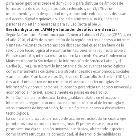
para hacer gestiones desde el domicilio o para disfrutar de ámbitos de
formación o de ocio.Según los datos relevados, un 79,6 % ve un
impedimento y una desigualdad muy importante entre quienes disfrutan
del acceso digital y quienes no. Esa cifra aumenta a un 83, 1% si las
personas no están preparadas para su uso (nota al pie 5).
Brecha digital en LATAM y el mundo: desafíos a enfrentar
Según la Comisión Económica para América Latina y el Caribe (CEPAL), en
el año 2020, el 42% de la población de la región no tenía acceso a internet
y unas 85 millones de personas con discapacidad quedaban fuera de la
revolución tecnológica al encontrar limitaciones en la red (nota al pie 6).
En este contexto, interesa resaltar que en la reciente Octava Conferencia
Ministerial sobre la Sociedad de la Información de América Latina y el
Caribe (CEPAL), se subrayó la importancia de los avances tecnológicos
como herramientas cruciales para afrontar desafíos económicos, sociales
y ambientales. Con base en los Objetivos de Desarrollo Sostenible (ODS), se
destacó el imperativo de incrementar el acceso a las tecnologías de la
información y comunicaciones, buscando garantizar un acceso universal y
económico a Internet, especialmente en países en desarrollo.
En la Conferencia, se destacó la desigualdad notable en el acceso a
Internet en la región, con una escasa producción local de tecnología y
altos aranceles de importación, lo que dificulta el acceso a dispositivos
tecnológicos.
La conferencia propuso un marco de acción estructurado en cuatro ejes
prioritarios para abordar a nivel regional. El primer eje se enfoca en
promover una digitalización universal e inclusiva, abarcando aspectos
como la infraestructura, la conectividad, el desarrollo de habilidades