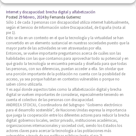
Internet y discapacidad: brecha digital y alfabetización
Posted
29 febrero, 2024
by
Fernanda Gutierrez
Sólo 1 de cada 3 personas con discapacidad utiliza internet habitualmente,
según el Servicio de Información sobre Discapacidad, de España (nota al
pie 1).
Esto se da en un contexto en el que la tecnología y la virtualidad se han
convertido en un elemento sustancial en nuestras sociedades puesto que la
mayor parte de las actividades se ven atravesadas por ella.
Entonces, se vuelve importante preguntarnos acerca de cuáles son las
habilidades con las que contamos para aprovechar todo su potencial y en
qué grado la tecnología se encuentra pensada y diseñada para que todas
las personas, con sus diferencias, puedan acceder a ella. Sin olvidar que
una porción importante de la población no cuenta con la posibilidad de
acceso, ya sea porque habitan en contextos vulnerables o porque no
saben cómo utilizarla.
Y es aquí donde aspectos tales como la alfabetización digital y brecha
digital se vuelven importantes de considerar, especialmente teniendo en
cuenta el colectivo de las personas con discapacidad.
ANDREEA STOICIU, Coordinadora del Subgrupo “Gobierno electrónico
para el desarrollo sostenible”, de Naciones Unidas expresa la importancia
que juega la cooperación entre los diferentes actores para reducir la brecha
digital: gobiernos locales, sector privado, instituciones académicas,
organizaciones internacionales y sociedad civil, siendo los Estados los
actores claves para acercar la tecnología a las poblaciones más
vulnerables a través de sus políticas públicas (nota al pie 2).