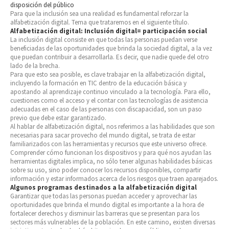
disposición del público
Para que la inclusión sea una realidad es fundamental reforzar la
alfabetización digital. Tema que trataremos en el siguiente título.
Alfabetización digital: Inclusión digital= participación social
La inclusión digital consiste en que todas las personas puedan verse
beneficiadas de las oportunidades que brinda la sociedad digital, a la vez
que puedan contribuir a desarrollarla. Es decir, que nadie quede del otro
lado de la brecha.
Para que esto sea posible, es clave trabajar en la alfabetización digital,
incluyendo la formación en TIC dentro de la educación básica y
apostando al aprendizaje continuo vinculado a la tecnología. Para ello,
cuestiones como el acceso y el contar con las tecnologías de asistencia
adecuadas en el caso de las personas con discapacidad, son un paso
previo que debe estar garantizado.
Al hablar de alfabetización digital, nos referimos a las habilidades que son
necesarias para sacar provecho del mundo digital, se trata de estar
familiarizados con las herramientas y recursos que este universo ofrece.
Comprender cómo funcionan los dispositivos y para qué nos ayudan las
herramientas digitales implica, no sólo tener algunas habilidades básicas
sobre su uso, sino poder conocer los recursos disponibles, compartir
información y estar informados acerca de los riesgos que traen aparejados.
Algunos programas destinados a la alfabetización digital
Garantizar que todas las personas puedan acceder y aprovechar las
oportunidades que brinda el mundo digital es importante a la hora de
fortalecer derechos y disminuir las barreras que se presentan para los
sectores más vulnerables de la población. En este camino, existen diversas