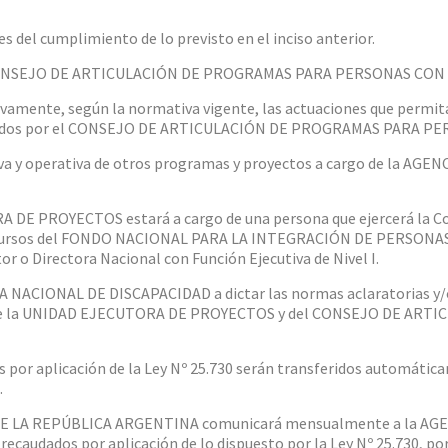
nes del cumplimiento de lo previsto en el inciso anterior.
el CONSEJO DE ARTICULACIÓN DE PROGRAMAS PARA PERSONAS CON
ivamente, según la normativa vigente, las actuaciones que permit
ados por el CONSEJO DE ARTICULACIÓN DE PROGRAMAS PARA PE
ativa y operativa de otros programas y proyectos a cargo de la 
DE PROYECTOS estará a cargo de una persona que ejercerá la Co
 recursos del FONDO NACIONAL PARA LA INTEGRACIÓN DE PERSONA
tor o Directora Nacional con Función Ejecutiva de Nivel I.
IA NACIONAL DE DISCAPACIDAD a dictar las normas aclaratorias y
o de la UNIDAD EJECUTORA DE PROYECTOS y del CONSEJO DE AR
por aplicación de la Ley Nº 25.730 serán transferidos automática
.
DE LA REPÚBLICA ARGENTINA comunicará mensualmente a la AG
ecaudados por aplicación de lo dispuesto por la Ley Nº 25.730, por