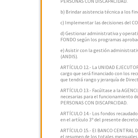
PERSONAS CON DISCAPACIDAD.
b) Brindar asistencia técnica a los fi
c) Implementar las decisiones d
d) Gestionar administrativa y operat
FONDO según los programas aprob
e) Asistir con la gestión administr
(ANDIS).
ARTÍCULO 12.- La UNIDAD EJECUTORA 
cargo que será financiado con los
que tendrá rango y jerarquía de Direc
ARTÍCULO 13.- Facúltase a la AGENC
necesarias para el funcionamient
PERSONAS CON DISCAPACIDAD.
ARTÍCULO 14.- Los fondos recaudados 
en el artículo 3º del presente decreto
ARTÍCULO 15.- El BANCO CENTRAL 
el resumen de los totales mensuales r