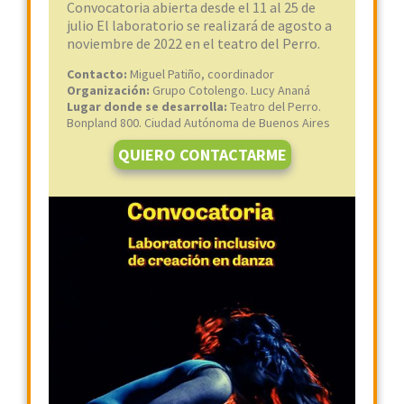
Convocatoria abierta desde el 11 al 25 de
julio El laboratorio se realizará de agosto a
noviembre de 2022 en el teatro del Perro.
Contacto:
Miguel Patiño, coordinador
Organización:
Grupo Cotolengo. Lucy Ananá
Lugar donde se desarrolla:
Teatro del Perro.
Bonpland 800. Ciudad Autónoma de Buenos Aires
QUIERO CONTACTARME