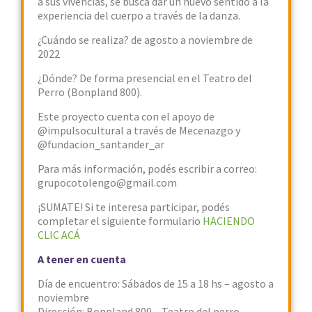
a sus vivencias, se busca dar un nuevo sentido a la
experiencia del cuerpo a través de la danza.
¿Cuándo se realiza? de agosto a noviembre de
2022
¿Dónde? De forma presencial en el Teatro del
Perro (Bonpland 800).
Este proyecto cuenta con el apoyo de
@impulsocultural a través de Mecenazgo y
@fundacion_santander_ar
Para más información, podés escribir a correo:
grupocotolengo@gmail.com
¡SUMATE! Si te interesa participar, podés
completar el siguiente formulario
HACIENDO
CLIC ACÁ
A tener en cuenta
Día de encuentro: Sábados de 15 a 18 hs – agosto a
noviembre
Dirección: Bonpland 800 – Teatro del perro