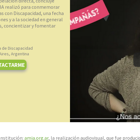
elación directa, concluye
AMIA realizó para conmemorar
as con Discapacidad, una fecha
nes y a la sociedad en general
s, concientizar y fomentar
a de Discapacidad
ires, Argentina
TACTARME
institución:
amia.org.ar
, la realización audiovisual, que fue produc