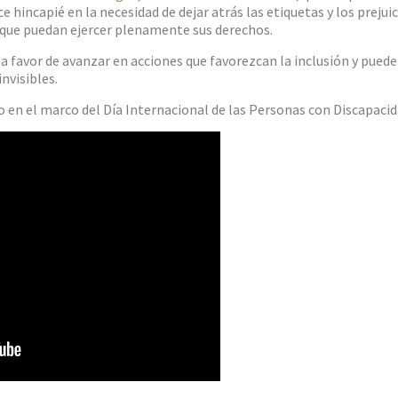
hincapié en la necesidad de dejar atrás las etiquetas y los prejuici
 que puedan ejercer plenamente sus derechos.
a favor de avanzar en acciones que favorezcan la inclusión y pued
nvisibles.
 en el marco del Día Internacional de las Personas con Discapacid