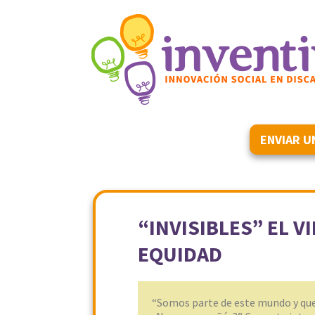
ENVIAR U
“INVISIBLES” EL 
EQUIDAD
“Somos parte de este mundo y que