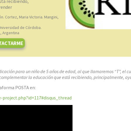
tá recibiendo,
render
n. Cortez, Maria Victoria. Mangini,
Universidad de Córdoba.
, Argentina
TACTARME
licación para un niño de 5 años de edad, al que llamaremos “T”, el cu
es complementar la educación que está recibiendo, principalmente, ay
taforma POSTA en:
e-project.php?id=117#disqus_thread