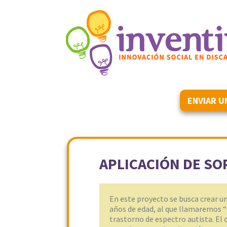
ENVIAR U
APLICACIÓN DE SO
En este proyecto se busca crear un
años de edad, al que llamaremos “T
trastorno de espectro autista. El o