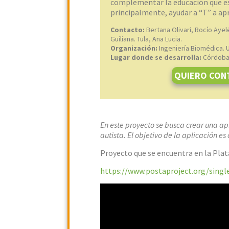
complementar la educación que es
principalmente, ayudar a “T” a ap
Contacto:
Bertana Olivari, Rocío Ayelé
Guiliana. Tula, Ana Lucia.
Organización:
Ingeniería Biomédica. 
Lugar donde se desarrolla:
Córdoba
QUIERO CON
En este proyecto se busca crear una ap
autista. El objetivo de la aplicación 
Proyecto que se encuentra en la Pla
https://www.postaproject.org/singl