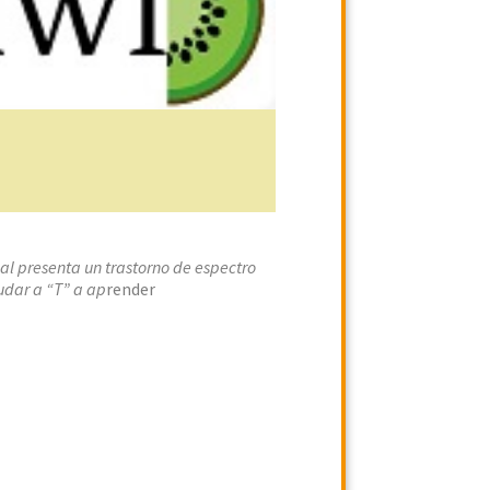
al presenta un trastorno de espectro
udar a “T” a ap
render