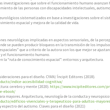
 las investigaciones que sobre el funcionamiento humano avanzan h
iento de las personas con discapacidades intelectuales, autismo 
 neurológicos sistematizados en base a investigaciones sobre el s
vimiento espacial y mejora de la calidad de vida.
iones neurológicas implicadas en aspectos sensoriales, de la perce
e se pueden producir bloqueos en la transmisión de los impulsos 
paciales” que a criterio de la autora son los que mejor se ajusta
s y el funcionamiento humano.
en la “ruta de conocimiento espacial”: entornos y arquitectura.
sideraciones para el diseño. CYAN/ Íncipit Editores (2018).
ducto/indice-accesibilidad-cognitiva/
ctura: cerebro y mente (2020).
https://www.incipiteditores.com/pr
te-ebook/
ara mayores. Arquitectura, neurología de la conducta y neuropsico
ducto/edificios-vivenciales-y-terapeuticos-para-adultos-mayore
 y espectro del autismo. Claves para el diseño (2021)