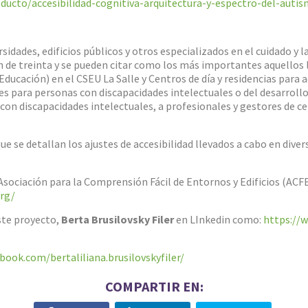
ducto/accesibilidad-cognitiva-arquitectura-y-espectro-del-auti
sidades, edificios públicos y otros especializados en el cuidado y 
 de treinta y se pueden citar como los más importantes aquellos l
ducación) en el CSEU La Salle y Centros de día y residencias par
es para personas con discapacidades intelectuales o del desarrollo
con discapacidades intelectuales, a profesionales y gestores de ce
 se detallan los ajustes de accesibilidad llevados a cabo en dive
sociación para la Comprensión Fácil de Entornos y Edificios (ACF
org/
ste proyecto,
Berta Brusilovsky Filer
en LInkedin como:
https://w
book.com/bertaliliana.brusilovskyfiler/
COMPARTIR EN: