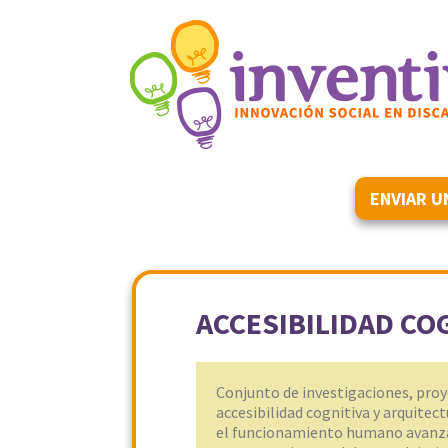
ENVIAR U
ACCESIBILIDAD CO
Conjunto de investigaciones, proy
accesibilidad cognitiva y arquitec
el funcionamiento humano avanzan