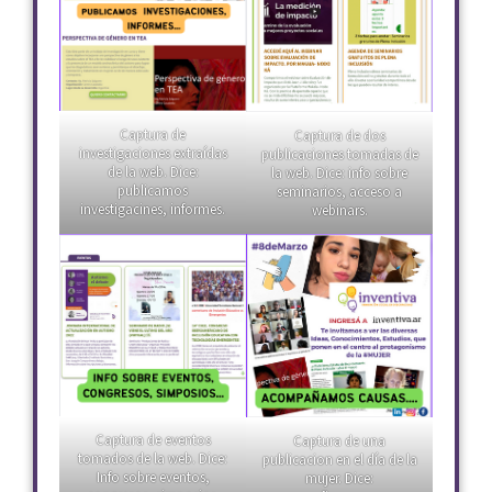
Captura de
Captura de dos
investigaciones extraídas
publicaciones tomadas de
de la web. Dice:
la web. Dice: info sobre
publicamos
seminarios, acceso a
investigacines, informes.
webinars.
Captura de eventos
Captura de una
tomados de la web. Dice:
publicacion en el día de la
Info sobre eventos,
mujer. Dice: