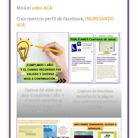
Mirá el
video ACÁ
O en nuestro perfil de facebook,
INGRESANDO
ACÁ
Captura del video que
Captura de dos ideas
dice: Cumplimos 1 año. Y
tomadas de la página.
el camino recorrido es
Dice: publicamos cantidad
valioso y diversi. Mirá a
de ideas.
continuación.