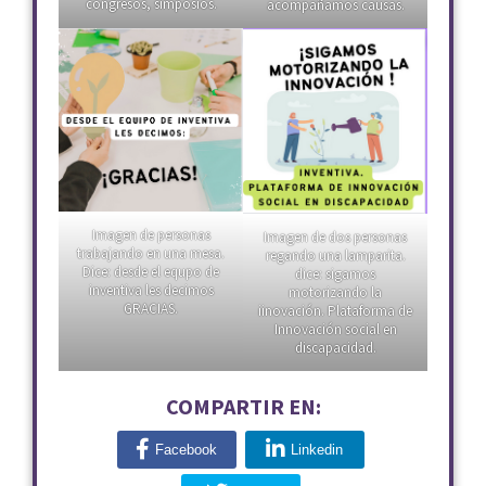
congresos, simposios.
acompañamos causas.
Imagen de personas
Imagen de dos personas
trabajando en una mesa.
regando una lamparita.
Dice: desde el equpo de
dice: sigamos
inventiva les decimos
motorizando la
GRACIAS.
iinovación. Plataforma de
Innovación social en
discapacidad.
COMPARTIR EN:
Facebook
Linkedin