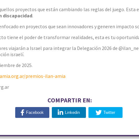
uellos proyectos que están cambiando las reglas del juego. Esta e
n discapacidad
.
 enfocado en proyectos que sean innovadores y generen impacto so
ecto tiene el poder de transformar realidades, esta es tu oportunid
es viajarán a Israel para integrar la Delegación 2026 de @ilan_ne
ión israelí.
ciembre de 2025.
.amia.org.ar/premios-ilan-amia
g.ar
COMPARTIR EN:
Facebook
Linkedin
Twitter