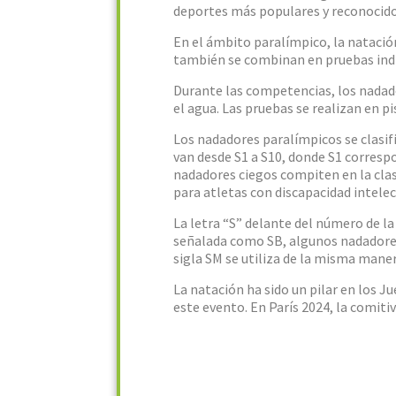
deportes más populares y reconocidos
En el ámbito paralímpico, la natación 
también se combinan en pruebas indiv
Durante las competencias, los nadado
el agua. Las pruebas se realizan en p
Los nadadores paralímpicos se clasifi
van desde S1 a S10, donde S1 correspo
nadadores ciegos compiten en la clase
para atletas con discapacidad intelec
La letra “S” delante del número de la
señalada como SB, algunos nadadores 
sigla SM se utiliza de la misma manera
La natación ha sido un pilar en los
este evento. En París 2024, la comiti