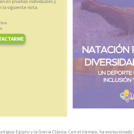
n en pruebas individuales y
n la siguiente nota.
tiva
na
TACTARME
Antiguo Egipto y la Grecia Clásica. Con el tiempo, ha evolucionado