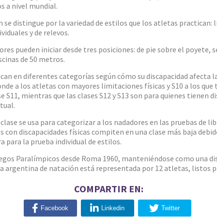
 a nivel mundial.
se distingue por la variedad de estilos que los atletas practican: 
iduales y de relevos.
res pueden iniciar desde tres posiciones: de pie sobre el poyete, 
iscinas de 50 metros.
can en diferentes categorías según cómo su discapacidad afecta la 
nde a los atletas con mayores limitaciones físicas y S10 a los que
 S11, mientras que las clases S12 y S13 son para quienes tienen dis
tual.
 clase se usa para categorizar a los nadadores en las pruebas de lib
con discapacidades físicas compiten en una clase más baja debido a
 para la prueba individual de estilos.
 Juegos Paralímpicos desde Roma 1960, manteniéndose como una di
va argentina de natación está representada por 12 atletas, listos p
COMPARTIR EN:
Facebook
Linkedin
Twitter