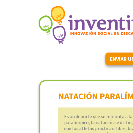
ENVIAR U
NATACIÓN PARALÍM
Es un deporte que se remonta a la
paralímpico, la natación se disting
que los atletas practican: libre, b