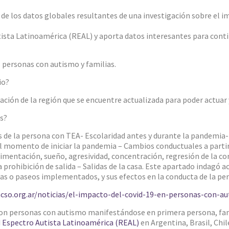
 de los datos globales resultantes de una investigación sobre el 
tista Latinoamérica (REAL) y aporta datos interesantes para cont
6 personas con autismo y familias.
io?
ción de la región que se encuentre actualizada para poder actuar 
s?
s de la persona con TEA- Escolaridad antes y durante la pandemia- 
 momento de iniciar la pandemia – Cambios conductuales a partir 
mentación, sueño, agresividad, concentración, regresión de la con
prohibición de salida – Salidas de la casa. Este apartado indagó a
idas o paseos implementados, y sus efectos en la conducta de la pe
acso.org.ar/noticias/el-impacto-del-covid-19-en-personas-con-a
paron personas con autismo manifestándose en primera persona, fa
 Espectro Autista Latinoamérica (REAL)
en Argentina, Brasil, Chil