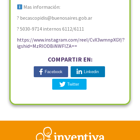
Mas información:
? becascopidis@buenosaires.gob.ar
? 5030-9714 internos 6112/6111
https://www.instagram.com/reel/CvX3wmnpXGY/?
igshid=MzRlODBiNWFlZA==
COMPARTIR EN:
Facebook
Linkedin
Twitter