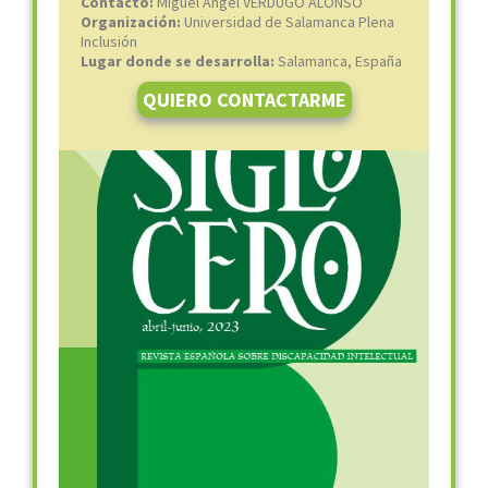
Contacto:
Miguel Ángel VERDUGO ALONSO
Organización:
Universidad de Salamanca Plena
Inclusión
Lugar donde se desarrolla:
Salamanca, España
QUIERO CONTACTARME